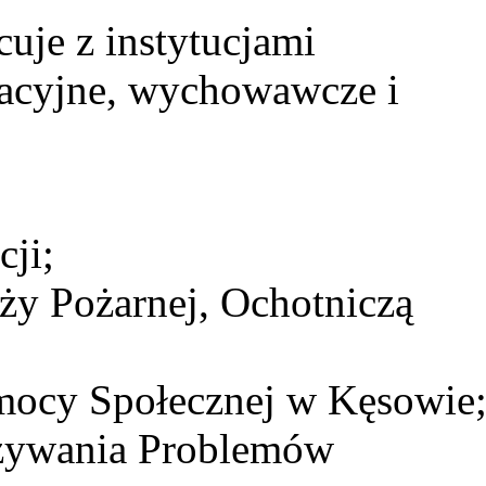
uje z instytucjami
kacyjne, wychowawcze i
ji;
y Pożarnej, Ochotniczą
ocy Społecznej w Kęsowie
zywania Problemów