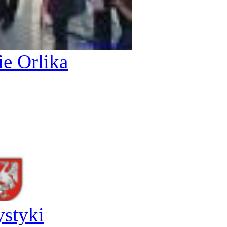
e Orlika
ystyki