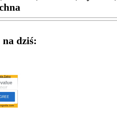
chna
na dziś:
da Żalno
pogoda.com