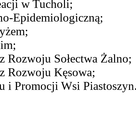
acji w Tucholi;
no-Epidemiologiczną;
yżem;
im;
z Rozwoju Sołectwa Żalno;
cz Rozwoju Kęsowa;
 i Promocji Wsi Piastoszyn