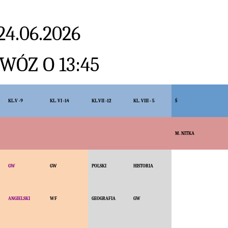
4.06.2026
WÓZ O 13:45
KL.V -9
KL. VI -14
KL.VII -12
KL. VIII - 5
Ś
M. NITKA
GW
GW
POLSKI
HISTORIA
ANGIELSKI
WF
GEOGRAFIA
GW