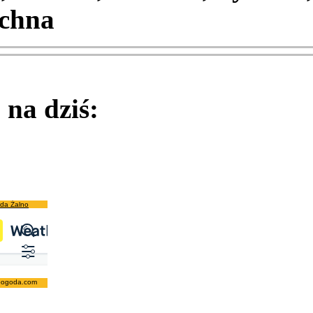
chna
na dziś:
da Żalno
pogoda.com