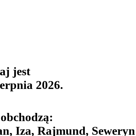
aj jest
ierpnia 2026
.
 obchodzą:
an, Iza, Rajmund, Seweryn