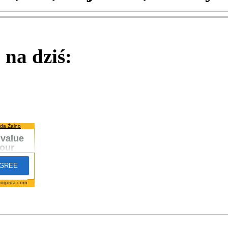
na dziś:
da Żalno
pogoda.com