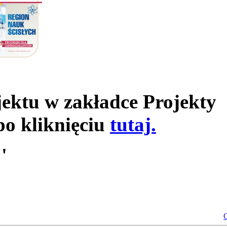
jektu w zakładce Projekty
po kliknięciu
tutaj.
'
O