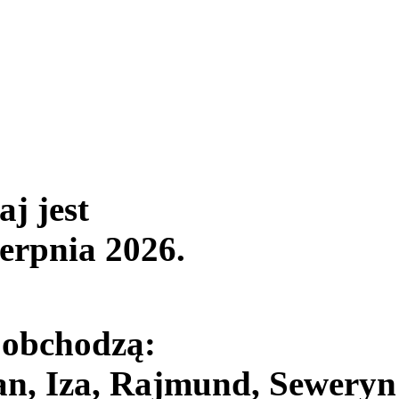
aj jest
ierpnia 2026
.
 obchodzą:
an, Iza, Rajmund, Seweryn