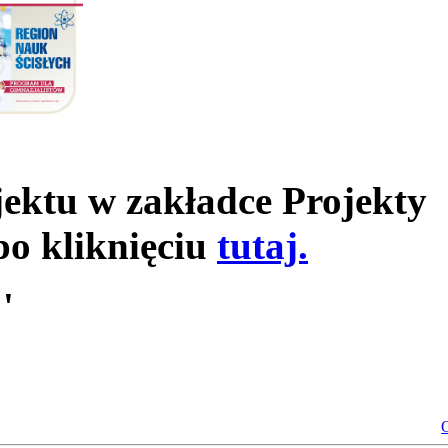
jektu w zakładce Projekty
po kliknięciu
tutaj.
'
O