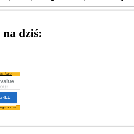
na dziś:
da Żalno
pogoda.com