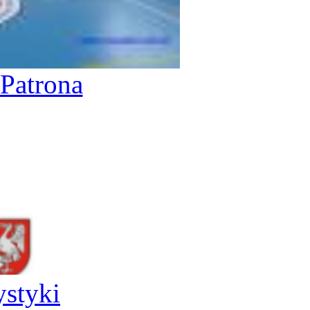
Patrona
ystyki