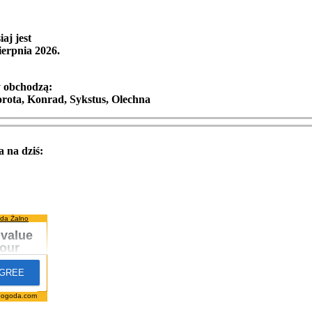
iaj jest
ierpnia 2026
.
y obchodzą:
orota, Konrad, Sykstus, Olechna
 na dziś:
da Żalno
pogoda.com