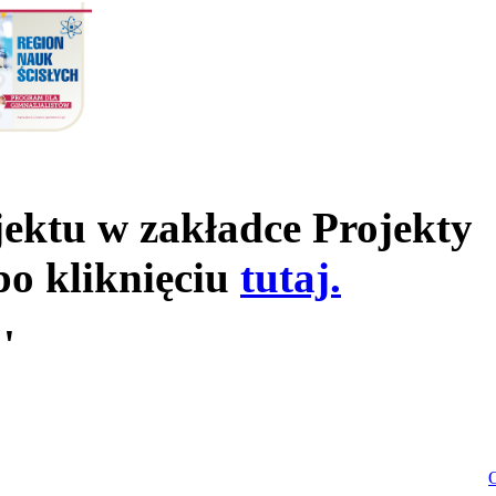
jektu w zakładce Projekty
po kliknięciu
tutaj.
'
O