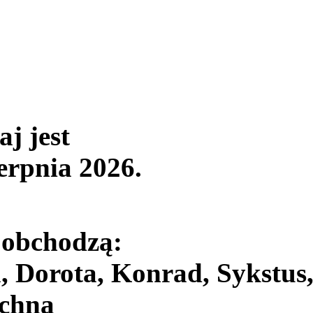
aj jest
ierpnia 2026
.
 obchodzą:
, Dorota, Konrad, Sykstus
chna