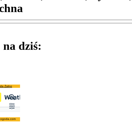
chna
na dziś:
da Żalno
pogoda.com