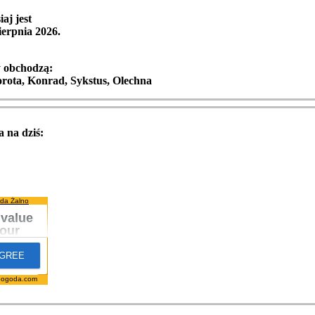
iaj jest
ierpnia 2026
.
y obchodzą:
orota, Konrad, Sykstus, Olechna
 na dziś:
da Żalno
pogoda.com