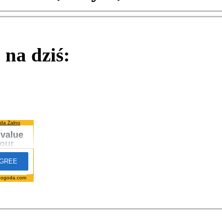
na dziś:
da Żalno
pogoda.com