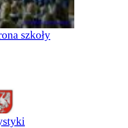
rona szkoły
ystyki