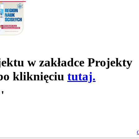
jektu w zakładce Projekty
po kliknięciu
tutaj.
'
O