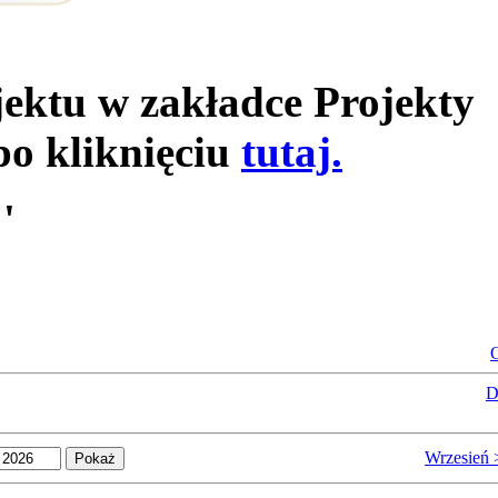
jektu w zakładce Projekty
po kliknięciu
tutaj.
'
O
D
Wrzesień 