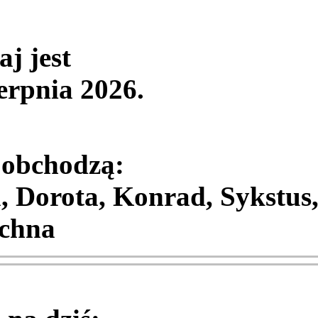
aj jest
ierpnia 2026
.
 obchodzą:
, Dorota, Konrad, Sykstus
chna