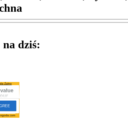
chna
na dziś:
da Żalno
pogoda.com