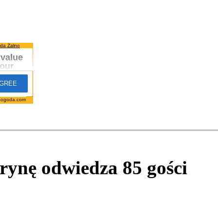
da Żalno
pogoda.com
itrynę odwiedza
85
gości