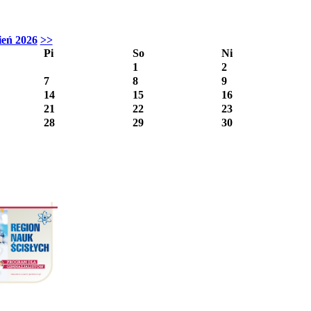
ień 2026
>>
Pi
So
Ni
1
2
7
8
9
14
15
16
21
22
23
28
29
30