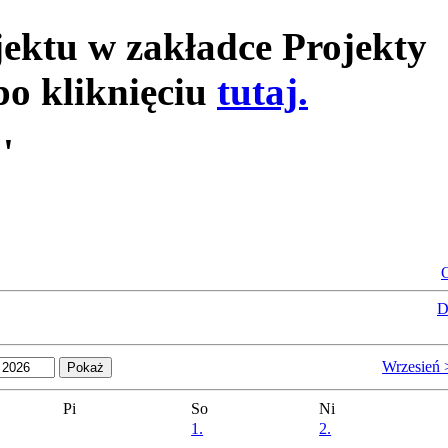
jektu w zakładce Projekty
po kliknięciu
tutaj.
'
O
D
Wrzesień 
Pi
So
Ni
1.
2.