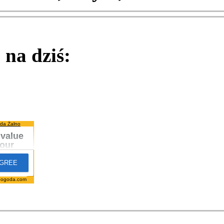
na dziś:
da Żalno
pogoda.com