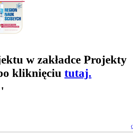
jektu w zakładce Projekty
po kliknięciu
tutaj.
'
O