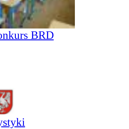
onkurs BRD
ystyki