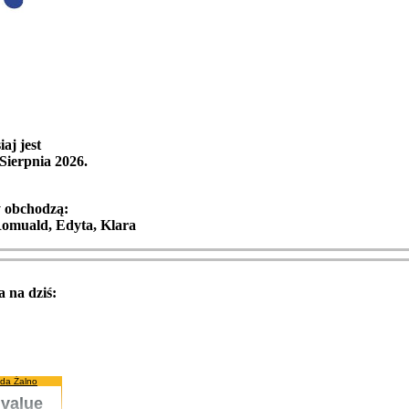
iaj jest
 Sierpnia 2026
.
y obchodzą:
omuald, Edyta, Klara
 na dziś:
da Żalno