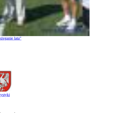
ożeganie lata"
tystyki