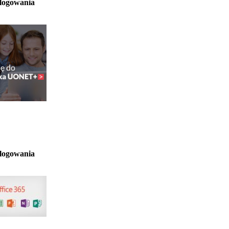
 logowania
 logowania