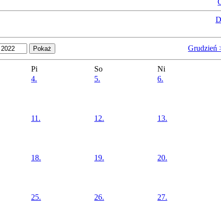
O
D
Grudzień 
Pi
So
Ni
4.
5.
6.
11.
12.
13.
18.
19.
20.
25.
26.
27.