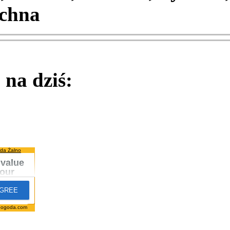
chna
na dziś:
da Żalno
pogoda.com