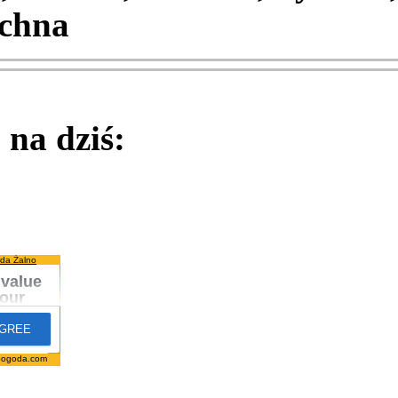
chna
na dziś:
da Żalno
pogoda.com