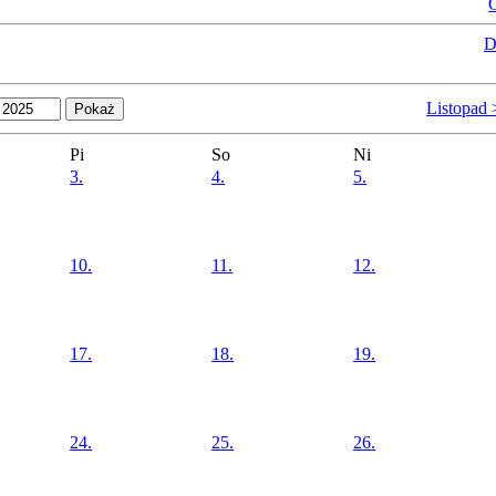
O
D
Listopad
Pi
So
Ni
3.
4.
5.
10.
11.
12.
17.
18.
19.
24.
25.
26.