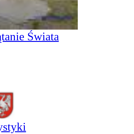
tanie Świata
ystyki